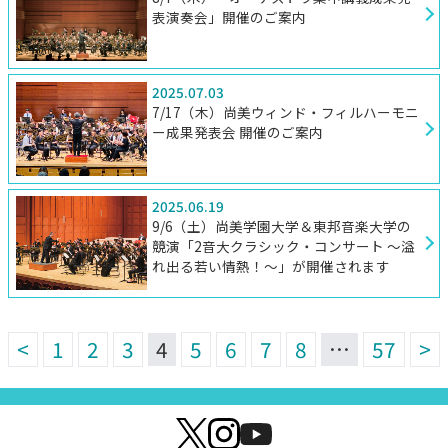
表演奏会」開催のご案内
2025.07.03
7/17（木）尚美ウィンド・フィルハーモニ
ー成果発表会 開催のご案内
2025.06.19
9/6（土）尚美学園大学＆東邦音楽大学の
競演「2音大クラシック・コンサート ～溢
れ出る若い情熱！～」が開催されます
<
1
2
3
4
5
6
7
8
…
57
>