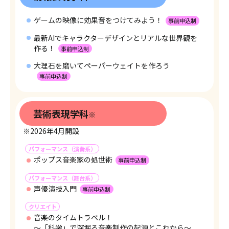
ゲームの映像に効果音をつけてみよう！
事前申込制
最新AIでキャラクターデザインとリアルな世界観を
作る！
事前申込制
大理石を磨いてペーパーウェイトを作ろう
事前申込制
芸術表現学科
※
※2026年4月開設
パフォーマンス（演奏系）
ポップス音楽家の処世術
事前申込制
パフォーマンス（舞台系）
声優演技入門
事前申込制
クリエイト
音楽のタイムトラベル！
～「科学」で深堀る音楽制作の起源とこれから～