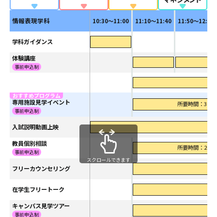
情報表現学科
10:30～11:00
11:10～11:40
11:50～12:20
学科ガイダンス
体験講座
事前申込制
専用施設見学イベント
所要時間：30分
事前申込制
入試説明動画上映
教員個別相談
所要時間：20分
事前申込制
スクロールできます
フリーカウンセリング
在学生フリートーク
キャンパス見学ツアー
事前申込制