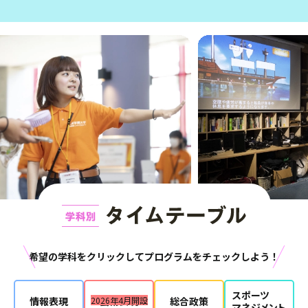
希望の学科をクリックして
プログラムをチェックしよう！
スポーツ
情報表現
2026年4月開設
芸術表現
総合政策
マネジメント