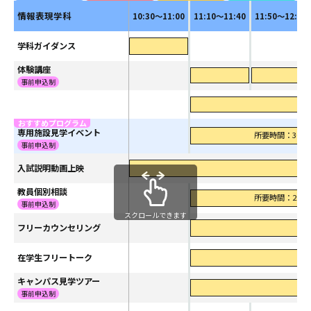
情報表現学科
10:30～11:00
11:10～11:40
11:50～12:20
学科ガイダンス
体験講座
事前申込制
専用施設見学イベント
所要時間：30分
事前申込制
入試説明動画上映
教員個別相談
所要時間：20分
事前申込制
スクロールできます
フリーカウンセリング
在学生フリートーク
キャンパス見学ツアー
事前申込制