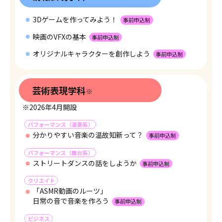
3Dゲームを作ってみよう！
事前申込制
映画のVFXの基本
事前申込制
オリジナルキャラクターを創作しよう
事前申込制
芸術表現学科
※
※2026年4月開設
パフォーマンス（演奏系）
分かりやすい音楽の温故知新って？
事前申込制
パフォーマンス（舞台系）
ストリートダンスの話をしようか
事前申込制
クリエイト
「ASMR動画のルーツ」
日常の音で音楽を作ろう
事前申込制
ビジネス