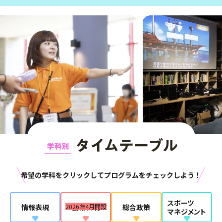
希望の学科をクリックして
プログラムをチェックしよう！
スポーツ
情報表現
2026年4月開設
芸術表現
総合政策
マネジメント