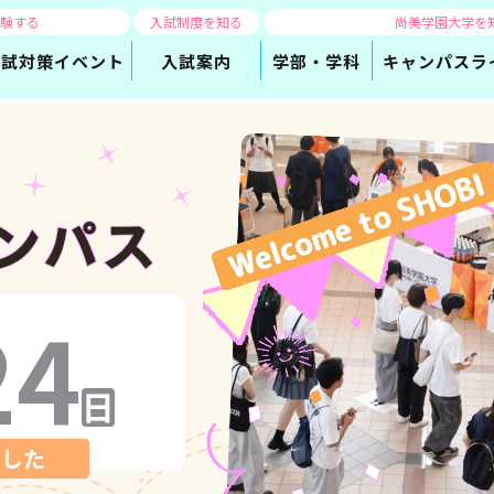
体験する
入試制度を知る
尚美学園大学を
入試対策
イベント
入試案内
学部・学科
キャンパスラ
24
日