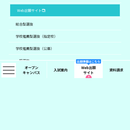
Web出願サイト
総合型選抜
学校推薦型選抜（指定校）
学校推薦型選抜（公募）
一般選抜
出願準備はこちら
オープン
Web出願
入試案内
資料請求
キャンパス
サイト
特別選抜 / 留学生選抜
尚美学園大学
個人情報保護について
お問い合わせ
©2021 SHOBI UNIVERSITY