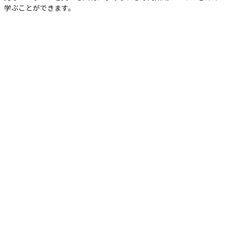
学ぶことができます。
スポーツビジネスプランニング演習
プロスポーツのチームを題材に、マーケティングのプランニング
（企画）を行い、マーケティング戦略とその手法について学んでいき
ます。
スポーツビジネス論
プロ野球やメジャーリーグ、サッカーなど、日本や欧米のスポーツビ
ジネスモデルの構造について、ディスカッションなどを通して理解を
深めます。